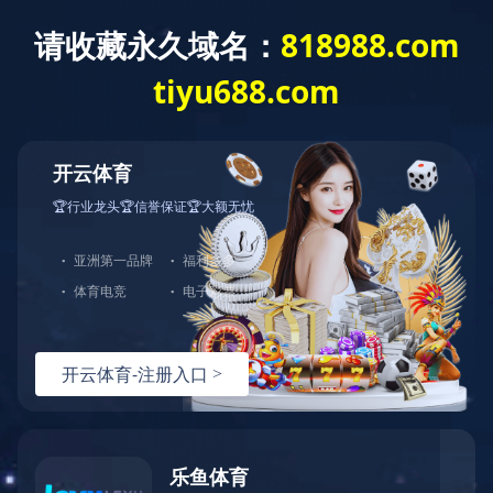
爱游戏(ayx)体育官方网站