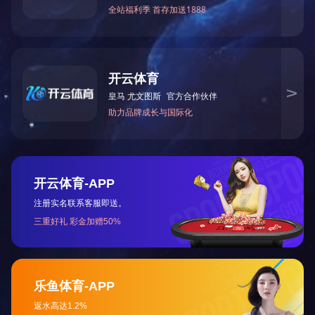
上一篇：
2022年5月6日六安市市长一行参观指导
下一篇：
2023年3月8日世界500强德国MAN集团旗下RENK公司一行参
爱游戏(ayx)体育官方网站-ayx.com
|
关
地址：安徽省六安市舒城