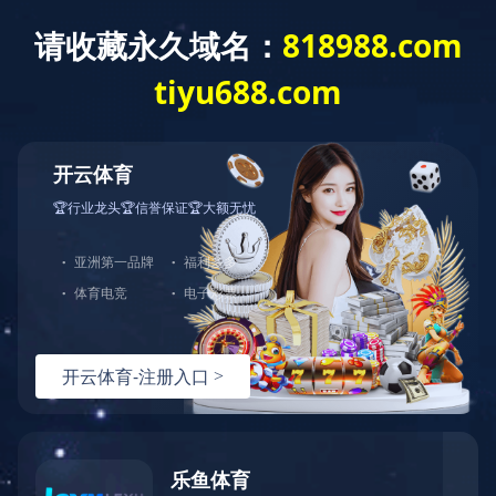
爱游戏(ayx)体育官方网站