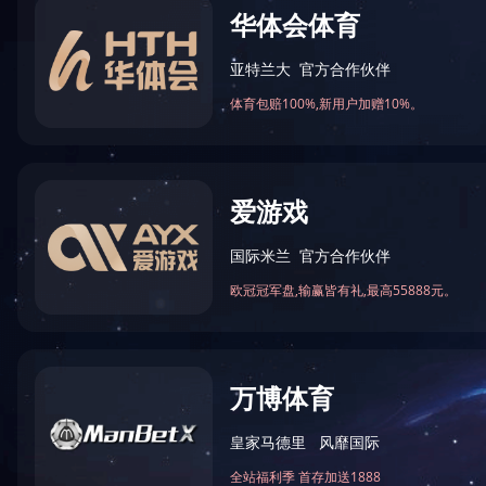
上一篇：
砂处理线
下一篇：
多功能倒包车