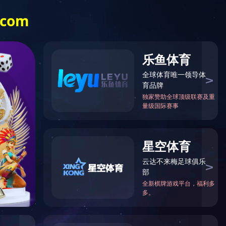
闻动态
设备展示
生产流程
品质检测
联系我们