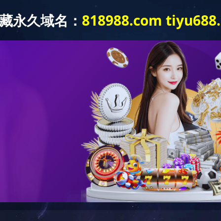
爱游戏(ayx)
关于我们
产品展示
新
体育官方网
设备展示
站-Ayx.com
DEVICE DISPLAY
设备展示
新研中频熔炼电炉 2.5吨*2