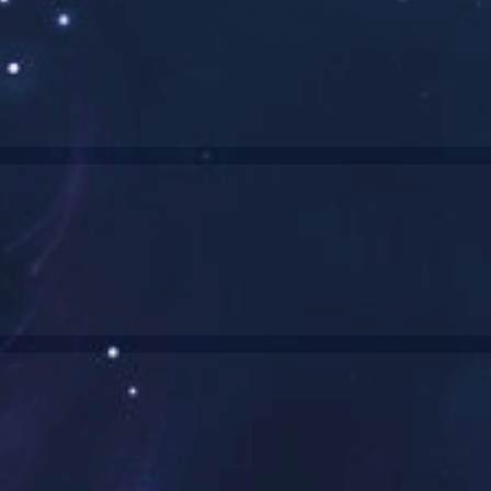
行参观指导
行参观指导
com 2024年会盛典
现突出的员工和团队，公司特别设置了颁奖仪式，这不仅是对个人和团队