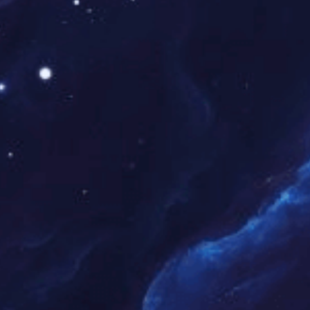
德国（KUKA）一行莅临我司参观考察
一行参观指导
携德国(KUKA)一行莅临我司参观指导