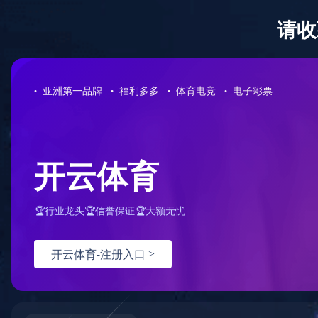
爱游戏(ayx)体育官方网站
爱游戏(ayx)体育官方网站-Ayx
策马杨帆，再攀高峰，2025年