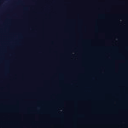
国MAN集团旗下RENK公司一行参观指导
德国MAN集团旗下RENK公司一行来厂参观，就新开发轴承系列产品沟通指导
（中国）有限公司来厂参观，洽谈商务合作.
（中国）有限公司来厂参观，洽谈商务合作。
参观指导