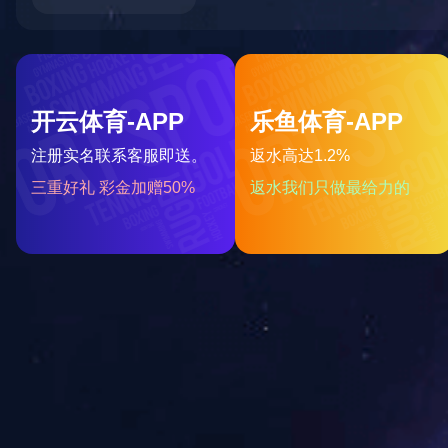
发布时间：2025-01-23
详细信息>>
2024年5月15日迪世客户一行
发布时间：2024-10-23
详细信息>>
2024年4月3日合肥大久保机
2024年4月3日下午合肥大
发布时间：2024-04-15
详细信息>>
2024年3月21日格林策巴赫一