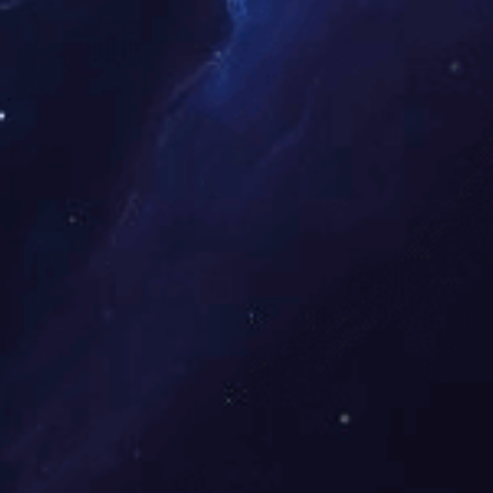
正式开炉启动
行工厂参观
韩国总部常务一行工厂参观，洽谈新项目的开发。
事长一行莅临参观