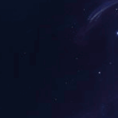
2024年3月21日格林策巴赫携
发布时间：2024-03-23
详细信息>>
2023年年会盛典
发布时间：2024-02-01
详细信息>>
2023年11月16日格林策巴赫
2023年11月16日格林策巴赫
发布时间：2023-11-25
详细信息>>